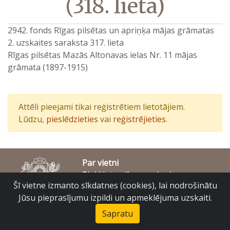
(318. lieta)
2942. fonds Rīgas pilsētas un apriņķa mājas grāmatas
2. uzskaites saraksta 317. lieta
Rīgas pilsētas Mazās Altonavas ielas Nr. 11 mājas
grāmata (1897-1915)
Attēli pieejami tikai reģistrētiem lietotājiem.
Lūdzu,
pieslēdzieties
vai
reģistrējieties
.
Par vietni
Piekļūstamības paziņojums
Šī vietne izmanto sīkdatnes (cookies), lai nodrošinātu
© Latvijas Valsts vēstures arhīvs 2007-2026
Slokas iela 16, Rīga, LV – 1048
Jūsu pieprasījumu izpildi un apmeklējuma uzskaiti.
raduraksti@arhivi.gov.lv
Sapratu