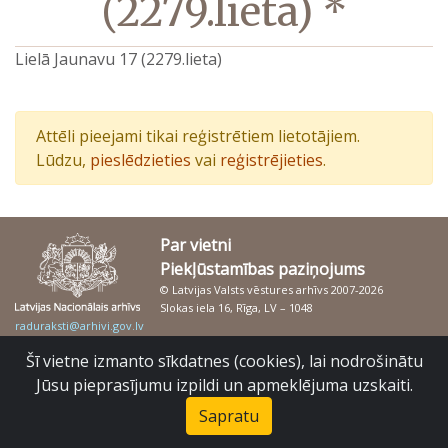
(2279.lieta) *
Lielā Jaunavu 17 (2279.lieta)
Attēli pieejami tikai reģistrētiem lietotājiem.
Lūdzu,
pieslēdzieties
vai
reģistrējieties
.
Par vietni
Piekļūstamības paziņojums
© Latvijas Valsts vēstures arhīvs 2007-2026
Slokas iela 16, Rīga, LV – 1048
raduraksti@arhivi.gov.lv
Šī vietne izmanto sīkdatnes (cookies), lai nodrošinātu
Jūsu pieprasījumu izpildi un apmeklējuma uzskaiti.
Sapratu