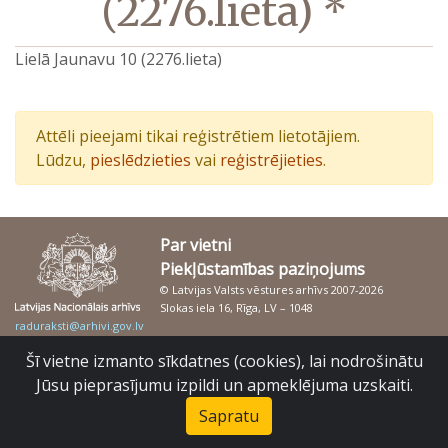
(2276.lieta) *
Lielā Jaunavu 10 (2276.lieta)
Attēli pieejami tikai reģistrētiem lietotājiem.
Lūdzu,
pieslēdzieties
vai
reģistrējieties
.
Par vietni
Piekļūstamības paziņojums
© Latvijas Valsts vēstures arhīvs 2007-2026
Slokas iela 16, Rīga, LV – 1048
raduraksti@arhivi.gov.lv
Šī vietne izmanto sīkdatnes (cookies), lai nodrošinātu
Jūsu pieprasījumu izpildi un apmeklējuma uzskaiti.
Sapratu