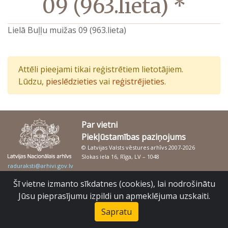
09 (963.lieta) *
Lielā Buļļu muižas 09 (963.lieta)
Attēli pieejami tikai reģistrētiem lietotājiem.
Lūdzu,
pieslēdzieties
vai
reģistrējieties
.
Par vietni
Piekļūstamības paziņojums
© Latvijas Valsts vēstures arhīvs 2007-2026
Slokas iela 16, Rīga, LV – 1048
raduraksti@arhivi.gov.lv
Šī vietne izmanto sīkdatnes (cookies), lai nodrošinātu
Jūsu pieprasījumu izpildi un apmeklējuma uzskaiti.
Sapratu