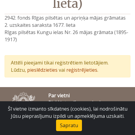
lieta)
2942. fonds Rīgas pilsētas un apriņķa mājas grāmatas
2. uzskaites saraksta 1677. lieta
Rīgas pilsētas Kungu ielas Nr. 26 mājas grāmata (1895-
1917)
Attēli pieejami tikai reģistrētiem lietotājiem.
Lūdzu,
pieslēdzieties
vai
reģistrējieties
.
Par vietni
Piekļūstamības paziņojums
Šī vietne izmanto sīkdatnes (cookies), lai nodrošinātu
© Latvijas Valsts vēstures arhīvs 2007-2026
Slokas iela 16, Rīga, LV – 1048
Jūsu pieprasījumu izpildi un apmeklējuma uzskaiti.
raduraksti@arhivi.gov.lv
Sapratu