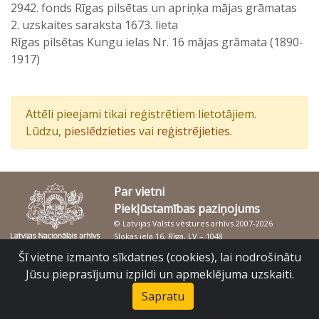
2942. fonds Rīgas pilsētas un apriņķa mājas grāmatas
2. uzskaites saraksta 1673. lieta
Rīgas pilsētas Kungu ielas Nr. 16 mājas grāmata (1890-
1917)
Attēli pieejami tikai reģistrētiem lietotājiem.
Lūdzu,
pieslēdzieties
vai
reģistrējieties
.
Par vietni
Piekļūstamības paziņojums
© Latvijas Valsts vēstures arhīvs 2007-2026
Slokas iela 16, Rīga, LV – 1048
raduraksti@arhivi.gov.lv
Šī vietne izmanto sīkdatnes (cookies), lai nodrošinātu
Jūsu pieprasījumu izpildi un apmeklējuma uzskaiti.
Sapratu