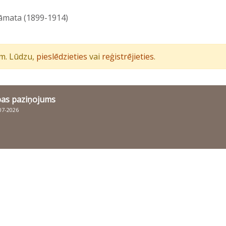
rāmata (1899-1914)
iem. Lūdzu,
pieslēdzieties
vai
reģistrējieties
.
bas paziņojums
007-2026