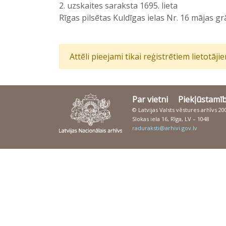
2. uzskaites saraksta 1695. lieta
Rīgas pilsētas Kuldīgas ielas Nr. 16 mājas g
Attēli pieejami tikai reģistrētiem lietotāj
Par vietni
Piekļūstamī
© Latvijas Valsts vēstures arhīvs 2
Slokas iela 16, Rīga, LV – 1048
raduraksti@arhivi.gov.lv