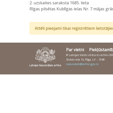
2. uzskaites saraksta 1685. lieta
Rīgas pilsētas Kuldīgas ielas Nr. 7 mājas gr
Attēli pieejami tikai reģistrētiem lietotāj
Par vietni
Piekļūstamī
© Latvijas Valsts vēstures arhīvs 2
Slokas iela 16, Rīga, LV – 1048
raduraksti@arhivi.gov.lv