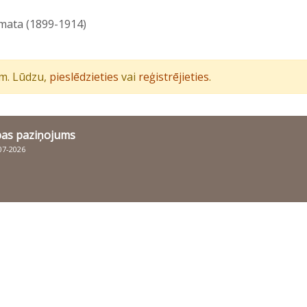
āmata (1899-1914)
iem. Lūdzu,
pieslēdzieties
vai
reģistrējieties
.
bas paziņojums
007-2026