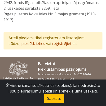
2942. fonds Rīgas pilsētas un apriņķa mājas grāmatas
2. uzskaites saraksta 2259. lieta
Rīgas pilsētas Koku ielas Nr. 3 mājas grāmata (1910-
1917)
Attēli pieejami tikai reģistrētiem lietotājiem.
Lūdzu,
pieslēdzieties
vai
reģistrējieties
.
Par vietni
Piekļūstamības paziņojums
© Latvijas Valsts vēstures arhīvs 2007-2026
Slokas iela 16, Rīga, LV – 1048
raduraksti@arhivi.gov.lv
Šī vietne izmanto sīkdatnes (cookies), lai nodrošinātu
Jūsu pieprasījumu izpildi un apmeklējuma uzskaiti.
Sapratu