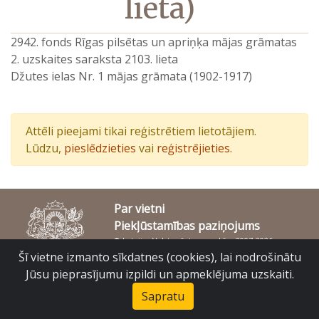
lieta)
2942. fonds Rīgas pilsētas un apriņķa mājas grāmatas
2. uzskaites saraksta 2103. lieta
Džutes ielas Nr. 1 mājas grāmata (1902-1917)
Attēli pieejami tikai reģistrētiem lietotājiem.
Lūdzu,
pieslēdzieties
vai
reģistrējieties
.
Par vietni
Piekļūstamības paziņojums
© Latvijas Valsts vēstures arhīvs 2007-2026
Slokas iela 16, Rīga, LV – 1048
Šī vietne izmanto sīkdatnes (cookies), lai nodrošinātu
raduraksti@arhivi.gov.lv
Jūsu pieprasījumu izpildi un apmeklējuma uzskaiti.
Sapratu