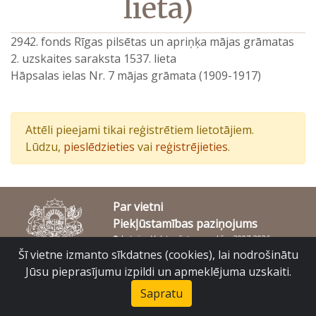
lieta)
2942. fonds Rīgas pilsētas un apriņķa mājas grāmatas
2. uzskaites saraksta 1537. lieta
Hāpsalas ielas Nr. 7 mājas grāmata (1909-1917)
Attēli pieejami tikai reģistrētiem lietotājiem.
Lūdzu,
pieslēdzieties
vai
reģistrējieties
.
Par vietni
Piekļūstamības paziņojums
© Latvijas Valsts vēstures arhīvs 2007-2026
Slokas iela 16, Rīga, LV – 1048
Šī vietne izmanto sīkdatnes (cookies), lai nodrošinātu
raduraksti@arhivi.gov.lv
Jūsu pieprasījumu izpildi un apmeklējuma uzskaiti.
Sapratu