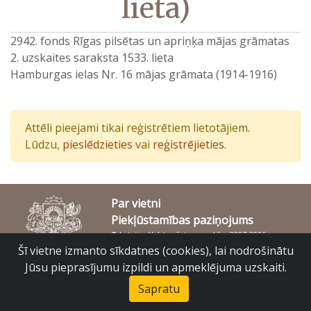
lieta)
2942. fonds Rīgas pilsētas un apriņķa mājas grāmatas
2. uzskaites saraksta 1533. lieta
Hamburgas ielas Nr. 16 mājas grāmata (1914-1916)
Attēli pieejami tikai reģistrētiem lietotājiem.
Lūdzu,
pieslēdzieties
vai
reģistrējieties
.
Par vietni
Piekļūstamības paziņojums
© Latvijas Valsts vēstures arhīvs 2007-2026
Slokas iela 16, Rīga, LV – 1048
Šī vietne izmanto sīkdatnes (cookies), lai nodrošinātu
raduraksti@arhivi.gov.lv
Jūsu pieprasījumu izpildi un apmeklējuma uzskaiti.
Sapratu