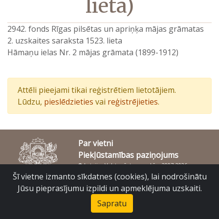
lieta)
2942. fonds Rīgas pilsētas un apriņķa mājas grāmatas
2. uzskaites saraksta 1523. lieta
Hāmaņu ielas Nr. 2 mājas grāmata (1899-1912)
Attēli pieejami tikai reģistrētiem lietotājiem.
Lūdzu,
pieslēdzieties
vai
reģistrējieties
.
Par vietni
Piekļūstamības paziņojums
© Latvijas Valsts vēstures arhīvs 2007-2026
Slokas iela 16, Rīga, LV – 1048
Šī vietne izmanto sīkdatnes (cookies), lai nodrošinātu
raduraksti@arhivi.gov.lv
Jūsu pieprasījumu izpildi un apmeklējuma uzskaiti.
Sapratu