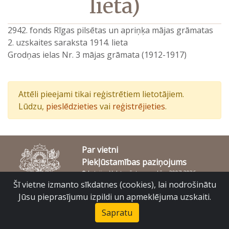
lieta)
2942. fonds Rīgas pilsētas un apriņķa mājas grāmatas
2. uzskaites saraksta 1914. lieta
Grodņas ielas Nr. 3 mājas grāmata (1912-1917)
Attēli pieejami tikai reģistrētiem lietotājiem.
Lūdzu,
pieslēdzieties
vai
reģistrējieties
.
Par vietni
Piekļūstamības paziņojums
© Latvijas Valsts vēstures arhīvs 2007-2026
Slokas iela 16, Rīga, LV – 1048
Šī vietne izmanto sīkdatnes (cookies), lai nodrošinātu
raduraksti@arhivi.gov.lv
Jūsu pieprasījumu izpildi un apmeklējuma uzskaiti.
Sapratu