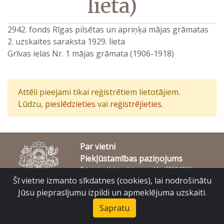
lieta)
2942. fonds Rīgas pilsētas un apriņķa mājas grāmatas
2. uzskaites saraksta 1929. lieta
Grīvas ielas Nr. 1 mājas grāmata (1906-1918)
Attēli pieejami tikai reģistrētiem lietotājiem.
Lūdzu,
pieslēdzieties
vai
reģistrējieties
.
Par vietni
Piekļūstamības paziņojums
© Latvijas Valsts vēstures arhīvs 2007-2026
Slokas iela 16, Rīga, LV – 1048
Šī vietne izmanto sīkdatnes (cookies), lai nodrošinātu
raduraksti@arhivi.gov.lv
Jūsu pieprasījumu izpildi un apmeklējuma uzskaiti.
Sapratu