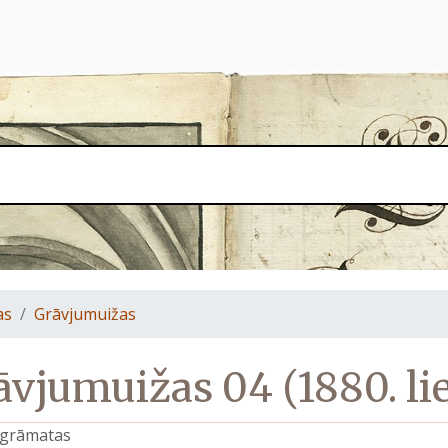
as
Grāvjumuižas
āvjumuižas 04 (1880. lie
s grāmatas