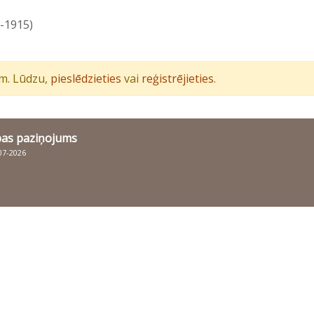
0-1915)
iem. Lūdzu,
pieslēdzieties
vai
reģistrējieties
.
bas paziņojums
007-2026