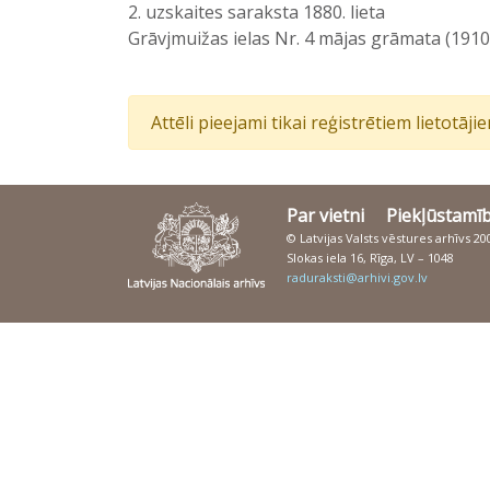
2. uzskaites saraksta 1880. lieta
Grāvjmuižas ielas Nr. 4 mājas grāmata (191
Attēli pieejami tikai reģistrētiem lietotāj
Par vietni
Piekļūstamī
© Latvijas Valsts vēstures arhīvs 2
Slokas iela 16, Rīga, LV – 1048
raduraksti@arhivi.gov.lv