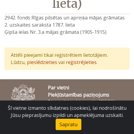
lieta)
2942. fonds Rīgas pilsētas un apriņķa mājas grāmatas
2. uzskaites saraksta 1787. lieta
Ģipša ielas Nr. 3.a mājas grāmata (1905-1915)
Attēli pieejami tikai reģistrētiem lietotājiem.
Lūdzu,
pieslēdzieties
vai
reģistrējieties
.
Par vietni
Piekļūstamības paziņojums
© Latvijas Valsts vēstures arhīvs 2007-2026
Slokas iela 16, Rīga, LV – 1048
Šī vietne izmanto sīkdatnes (cookies), lai nodrošinātu
raduraksti@arhivi.gov.lv
Jūsu pieprasījumu izpildi un apmeklējuma uzskaiti.
Sapratu