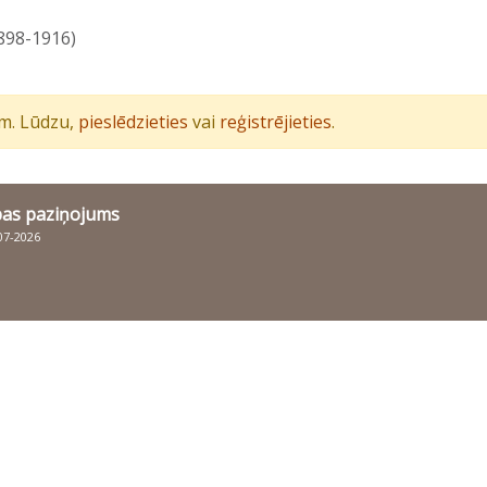
1898-1916)
iem. Lūdzu,
pieslēdzieties
vai
reģistrējieties
.
bas paziņojums
007-2026