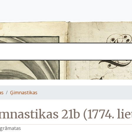
as
Ģimnastikas
mnastikas 21b (1774. lie
s grāmatas