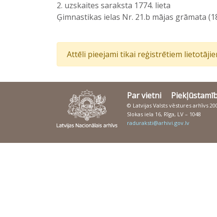
2. uzskaites saraksta 1774. lieta
Ģimnastikas ielas Nr. 21.b mājas grāmata (
Attēli pieejami tikai reģistrētiem lietotāj
Par vietni
Piekļūstamī
© Latvijas Valsts vēstures arhīvs 2
Slokas iela 16, Rīga, LV – 1048
raduraksti@arhivi.gov.lv