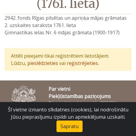
(1761. lieta)
2942. fonds Rīgas pilsētas un apriņķa mājas grāmatas
2. uzskaites saraksta 1761. lieta
Ģimnastikas ielas Nr. 6 mājas grāmata (1900-1917)
Attēli pieejami tikai reģistrētiem lietotājiem.
Lūdzu,
pieslēdzieties
vai
reģistrējieties
.
Par vietni
Piekļūstamības paziņojums
© Latvijas Valsts vēstures arhīvs 2007-2026
Slokas iela 16, Rīga, LV – 1048
Šī vietne izmanto sīkdatnes (cookies), lai nodrošinātu
raduraksti@arhivi.gov.lv
Jūsu pieprasījumu izpildi un apmeklējuma uzskaiti.
Sapratu