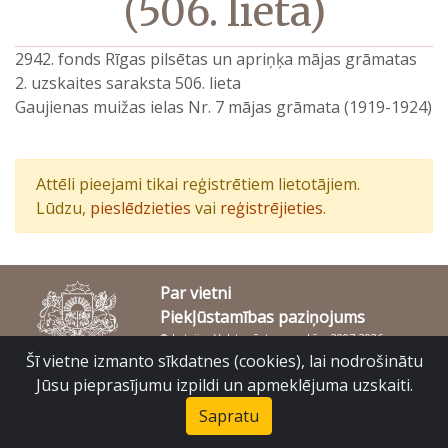
(506. lieta)
2942. fonds Rīgas pilsētas un apriņķa mājas grāmatas
2. uzskaites saraksta 506. lieta
Gaujienas muižas ielas Nr. 7 mājas grāmata (1919-1924)
Attēli pieejami tikai reģistrētiem lietotājiem.
Lūdzu,
pieslēdzieties
vai
reģistrējieties
.
Par vietni
Piekļūstamības paziņojums
© Latvijas Valsts vēstures arhīvs 2007-2026
Slokas iela 16, Rīga, LV – 1048
Šī vietne izmanto sīkdatnes (cookies), lai nodrošinātu
raduraksti@arhivi.gov.lv
Jūsu pieprasījumu izpildi un apmeklējuma uzskaiti.
Sapratu