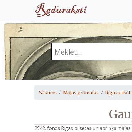
Sākums
Mājas grāmatas
Rīgas pilsēt
Gauj
2942. fonds Rīgas pilsētas un apriņķa māja