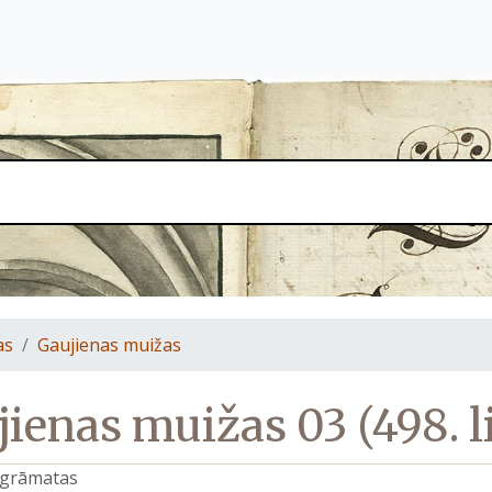
as
Gaujienas muižas
ienas muižas 03 (498. l
s grāmatas