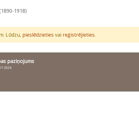
 (1890-1918)
iem. Lūdzu,
pieslēdzieties
vai
reģistrējieties
.
bas paziņojums
007-2026