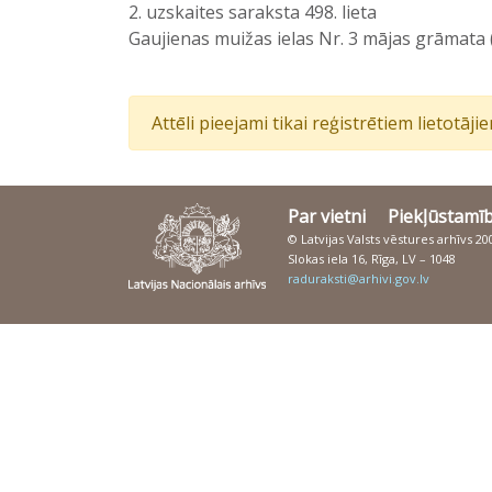
2. uzskaites saraksta 498. lieta
Gaujienas muižas ielas Nr. 3 mājas grāmata
Attēli pieejami tikai reģistrētiem lietotāj
Par vietni
Piekļūstamī
© Latvijas Valsts vēstures arhīvs 2
Slokas iela 16, Rīga, LV – 1048
raduraksti@arhivi.gov.lv