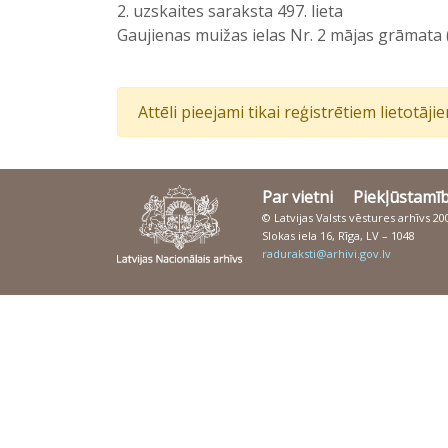
2. uzskaites saraksta 497. lieta
Gaujienas muižas ielas Nr. 2 mājas grāmata
Attēli pieejami tikai reģistrētiem lietotāj
Par vietni
Piekļūstamī
© Latvijas Valsts vēstures arhīvs 2
Slokas iela 16, Rīga, LV – 1048
raduraksti@arhivi.gov.lv