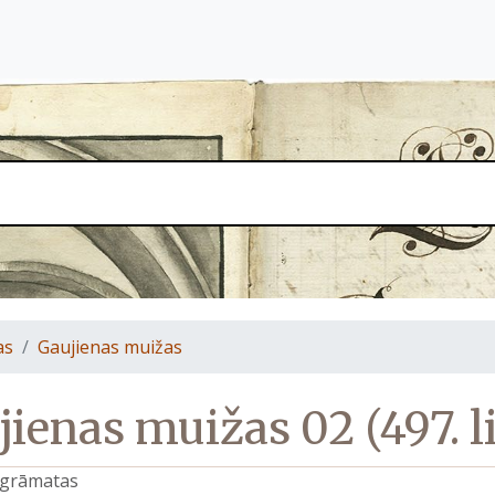
as
Gaujienas muižas
ienas muižas 02 (497. l
s grāmatas