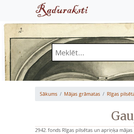
Sākums
Mājas grāmatas
Rīgas pilsēt
Gauj
2942. fonds Rīgas pilsētas un apriņķa māja