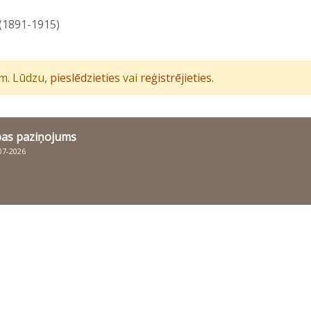
 (1891-1915)
iem. Lūdzu,
pieslēdzieties
vai
reģistrējieties
.
bas paziņojums
007-2026