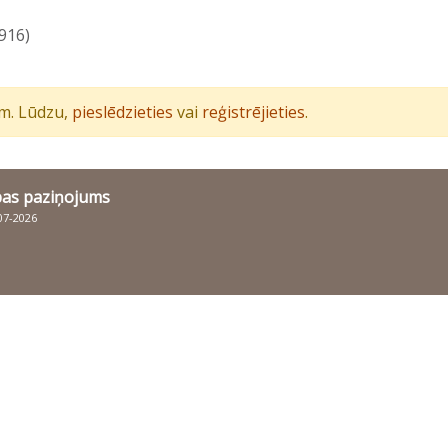
916)
iem. Lūdzu,
pieslēdzieties
vai
reģistrējieties
.
bas paziņojums
007-2026