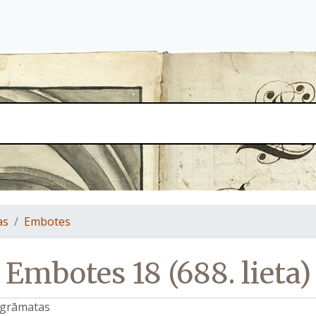
as
Embotes
Embotes 18 (688. lieta)
s grāmatas