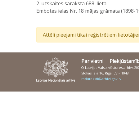
2. uzskaites saraksta 688. lieta
Embotes ielas Nr. 18 mājas grāmata (1898-1
Attēli pieejami tikai reģistrētiem lietotāj
Par vietni
Piekļūstamī
© Latvijas Valsts vēstures arhīvs 2
Slokas iela 16, Rīga, LV – 1048
raduraksti@arhivi.gov.lv