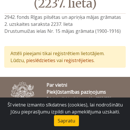
(2237. lieta)
2942. fonds Rīgas pilsētas un apriņķa mājas grāmatas
2. uzskaites saraksta 2237. lieta
Drustumuižas ielas Nr. 15 mājas grāmata (1900-1916)
Attēli pieejami tikai reģistrētiem lietotājiem.
Lūdzu,
pieslēdzieties
vai
reģistrējieties
.
Par vietni
Piekļūstamības paziņojums
© Latvijas Valsts vēstures arhīvs 2007-2026
Slokas iela 16, Rīga, LV – 1048
Šī vietne izmanto sīkdatnes (cookies), lai nodrošinātu
raduraksti@arhivi.gov.lv
Jūsu pieprasījumu izpildi un apmeklējuma uzskaiti.
Sapratu