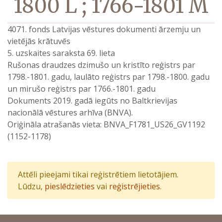
1800 L ; 1766-1801 M
4071. fonds Latvijas vēstures dokumenti ārzemju un
vietējās krātuvēs
5. uzskaites saraksta 69. lieta
Rušonas draudzes dzimušo un kristīto reģistrs par
1798.-1801. gadu, laulāto reģistrs par 1798.-1800. gadu
un mirušo reģistrs par 1766.-1801. gadu
Dokuments 2019. gadā iegūts no Baltkrievijas
nacionālā vēstures arhīva (BNVA).
Oriģināla atrašanās vieta: BNVA_F1781_US26_GV1192
(1152-1178)
Attēli pieejami tikai reģistrētiem lietotājiem.
Lūdzu,
pieslēdzieties
vai
reģistrējieties
.