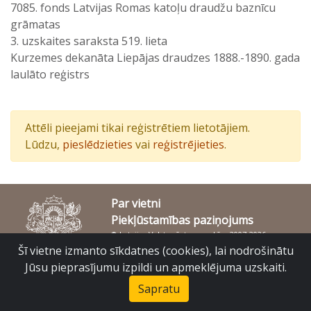
7085. fonds Latvijas Romas katoļu draudžu baznīcu
grāmatas
3. uzskaites saraksta 519. lieta
Kurzemes dekanāta Liepājas draudzes 1888.-1890. gada
laulāto reģistrs
Attēli pieejami tikai reģistrētiem lietotājiem.
Lūdzu,
pieslēdzieties
vai
reģistrējieties
.
Par vietni
Piekļūstamības paziņojums
© Latvijas Valsts vēstures arhīvs 2007-2026
Slokas iela 16, Rīga, LV – 1048
Šī vietne izmanto sīkdatnes (cookies), lai nodrošinātu
raduraksti@arhivi.gov.lv
Jūsu pieprasījumu izpildi un apmeklējuma uzskaiti.
Sapratu