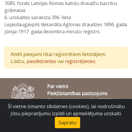
7085. fonds Latvijas Romas katoļu draudžu baznīcu
grāmatas
6. uzskaites saraksta 396. lieta
Lejasdaugavpils dekanāta Aglonas draudzes 1896. gada
jūnija-1917. gada decembra mirušo reģistrs
Attēli pieejami tikai reģistrētiem lietotājiem.
Lūdzu,
pieslēdzieties
vai
reģistrējieties
.
Par vietni
Piekļūstamības paziņojums
© Latvijas Valsts vēstures arhīvs 2007-2026
Slokas iela 16, Rīga, LV – 1048
Šī vietne izmanto sīkdatnes (cookies), lai nodrošinātu
raduraksti@arhivi.gov.lv
Jūsu pieprasījumu izpildi un apmeklējuma uzskaiti.
Sapratu