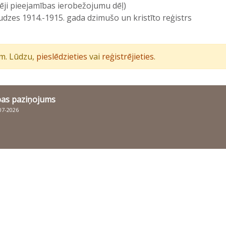
aļēji pieejamības ierobežojumu dēļ)
zes 1914.-1915. gada dzimušo un kristīto reģistrs
iem. Lūdzu,
pieslēdzieties
vai
reģistrējieties
.
bas paziņojums
007-2026