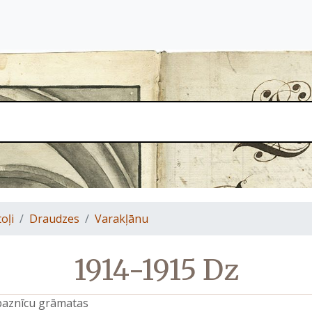
oļi
Draudzes
Varakļānu
1914-1915 Dz
 baznīcu grāmatas