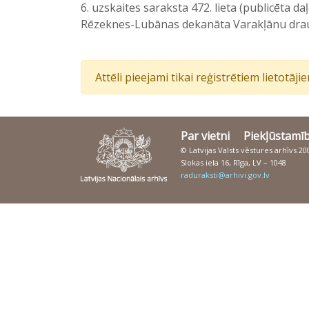
6. uzskaites saraksta 472. lieta (publicēta d
Rēzeknes-Lubānas dekanāta Varakļānu draud
Attēli pieejami tikai reģistrētiem lietotāj
Par vietni
Piekļūstamī
© Latvijas Valsts vēstures arhīvs 2
Slokas iela 16, Rīga, LV – 1048
raduraksti@arhivi.gov.lv