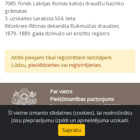
7085. fonds Latvijas Romas katoļu draudžu baznīcu
grāmatas
3. uzskaites saraksta 504. lieta
Rēzeknes-Rēznas dekanāta Bukmuižas draudzes
1879.-1889. gada dzimušo un kristīto reģistrs
Attēli pieejami tikai reģistrētiem lietotājiem.
Lūdzu,
pieslēdzieties
vai
reģistrējieties
.
Par vietni
Piekļūstamības paziņojums
© Latvijas Valsts vēstures arhīvs 2007-2026
Slokas iela 16, Rīga, LV – 1048
Šī vietne izmanto sīkdatnes (cookies), lai nodrošinātu
raduraksti@arhivi.gov.lv
Jūsu pieprasījumu izpildi un apmeklējuma uzskaiti.
Sapratu