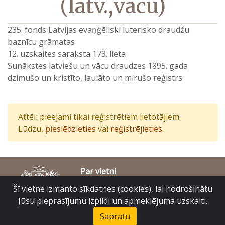
(latv.,vācu)
235. fonds Latvijas evaņģēliski luterisko draudžu
baznīcu grāmatas
12. uzskaites saraksta 173. lieta
Sunākstes latviešu un vācu draudzes 1895. gada
dzimušo un kristīto, laulāto un mirušo reģistrs
Attēli pieejami tikai reģistrētiem lietotājiem.
Lūdzu,
pieslēdzieties
vai
reģistrējieties
.
Par vietni
Piekļūstamības paziņojums
Šī vietne izmanto sīkdatnes (cookies), lai nodrošinātu
© Latvijas Valsts vēstures arhīvs 2007-2026
Jūsu pieprasījumu izpildi un apmeklējuma uzskaiti.
Slokas iela 16, Rīga, LV – 1048
raduraksti@arhivi.gov.lv
Sapratu