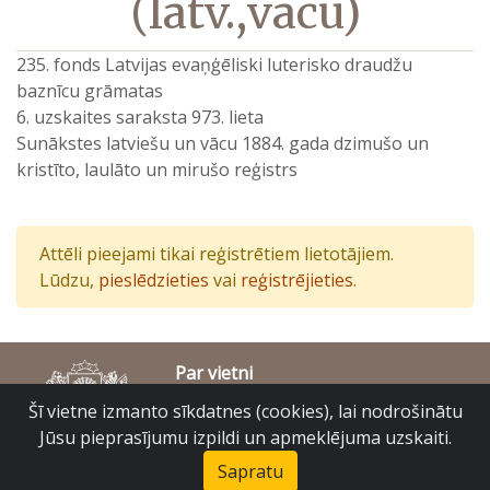
(latv.,vācu)
235. fonds Latvijas evaņģēliski luterisko draudžu
baznīcu grāmatas
6. uzskaites saraksta 973. lieta
Sunākstes latviešu un vācu 1884. gada dzimušo un
kristīto, laulāto un mirušo reģistrs
Attēli pieejami tikai reģistrētiem lietotājiem.
Lūdzu,
pieslēdzieties
vai
reģistrējieties
.
Par vietni
Piekļūstamības paziņojums
Šī vietne izmanto sīkdatnes (cookies), lai nodrošinātu
© Latvijas Valsts vēstures arhīvs 2007-2026
Jūsu pieprasījumu izpildi un apmeklējuma uzskaiti.
Slokas iela 16, Rīga, LV – 1048
raduraksti@arhivi.gov.lv
Sapratu