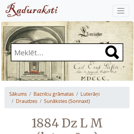
Sākums
Baznīcu grāmatas
Luterāņi
Draudzes
Sunākstes (Sonnaxt)
1884 Dz L M