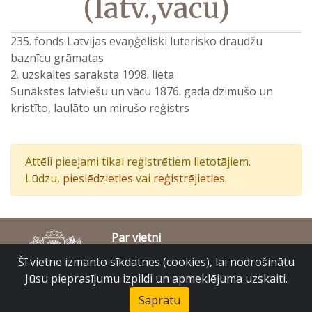
(latv.,vācu)
235. fonds Latvijas evaņģēliski luterisko draudžu
baznīcu grāmatas
2. uzskaites saraksta 1998. lieta
Sunākstes latviešu un vācu 1876. gada dzimušo un
kristīto, laulāto un mirušo reģistrs
Attēli pieejami tikai reģistrētiem lietotājiem.
Lūdzu,
pieslēdzieties
vai
reģistrējieties
.
Par vietni
Piekļūstamības paziņojums
Šī vietne izmanto sīkdatnes (cookies), lai nodrošinātu
© Latvijas Valsts vēstures arhīvs 2007-2026
Jūsu pieprasījumu izpildi un apmeklējuma uzskaiti.
Slokas iela 16, Rīga, LV – 1048
raduraksti@arhivi.gov.lv
Sapratu