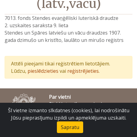
(latv.,vācu)
7013. fonds Stendes evaņģēliski luteriskā draudze
2. uzskaites saraksta 9. lieta
Stendes un Spāres latviešu un vācu draudzes 1907.
gada dzimušo un kristīto, laulāto un mirušo reģistrs
Attēli pieejami tikai reģistrētiem lietotājiem.
Lūdzu,
pieslēdzieties
vai
reģistrējieties
.
Par vietni
Piekļūstamības paziņojums
Šī vietne izmanto sīkdatnes (cookies), lai nodrošinātu
© Latvijas Valsts vēstures arhīvs 2007-2026
Slokas iela 16, Rīga, LV – 1048
Jūsu pieprasījumu izpildi un apmeklējuma uzskaiti.
raduraksti@arhivi.gov.lv
Sapratu