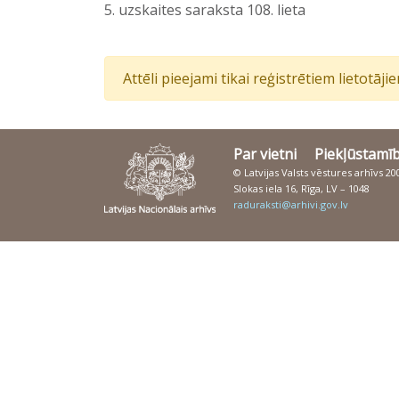
5. uzskaites saraksta 108. lieta
Attēli pieejami tikai reģistrētiem lietotāj
Par vietni
Piekļūstamī
© Latvijas Valsts vēstures arhīvs 2
Slokas iela 16, Rīga, LV – 1048
raduraksti@arhivi.gov.lv