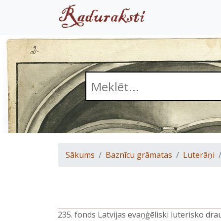
Sākums
Baznīcu grāmatas
Luterāņi
235. fonds Latvijas evaņģēliski luterisko d