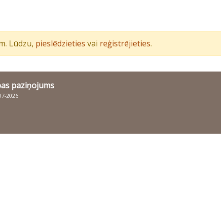
iem. Lūdzu,
pieslēdzieties
vai
reģistrējieties
.
bas paziņojums
007-2026