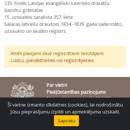
235. fonds Latvijas evaņģēliski luterisko draudžu
baznīcu grāmatas
15. uzskaites saraksta 357. lieta
Salacas latviešu draudzes 1834.-1839. gada saderināto,
uzsaukto un laulāto reģistrs
Attēli pieejami tikai reģistrētiem lietotājiem.
Lūdzu,
pieslēdzieties
vai
reģistrējieties
.
Par vietni
Piekļūstamības paziņojums
© Latvijas Valsts vēstures arhīvs 2007-2026
Slokas iela 16, Rīga, LV – 1048
Šī vietne izmanto sīkdatnes (cookies), lai nodrošinātu
raduraksti@arhivi.gov.lv
Jūsu pieprasījumu izpildi un apmeklējuma uzskaiti.
Sapratu