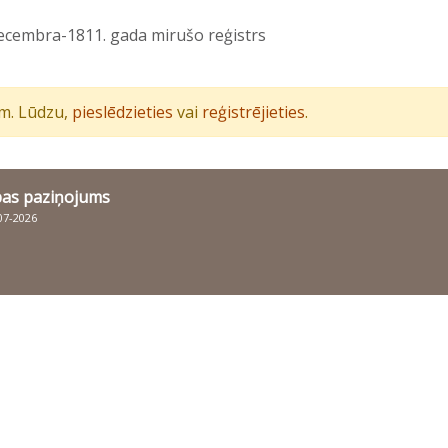
decembra-1811. gada mirušo reģistrs
iem. Lūdzu,
pieslēdzieties
vai
reģistrējieties
.
bas paziņojums
007-2026