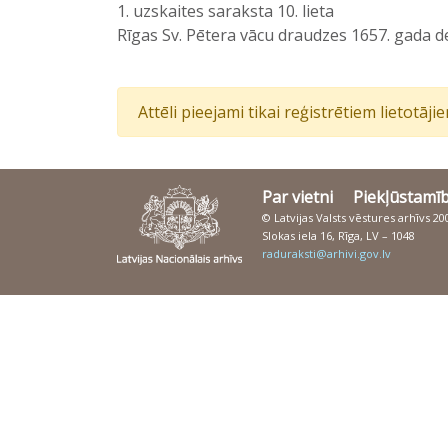
1. uzskaites saraksta 10. lieta
Rīgas Sv. Pētera vācu draudzes 1657. gada 
Attēli pieejami tikai reģistrētiem lietotāj
Par vietni
Piekļūstamī
© Latvijas Valsts vēstures arhīvs 2
Slokas iela 16, Rīga, LV – 1048
raduraksti@arhivi.gov.lv