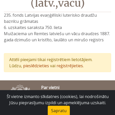
(latv.,vācu)
235. fonds Latvijas evaņģēliski luterisko draudžu
baznīcu grāmatas
6. uzskaites saraksta 750. lieta
Muižaciema un Remtes latviešu un vācu draudzes 1887.
gada dzimušo un kristīto, laulāto un mirušo reģistrs
Attēli pieejami tikai reģistrētiem lietotājiem.
Lūdzu,
pieslēdzieties
vai
reģistrējieties
.
Par vietni
Piekļūstamības paziņojums
Šī vietne izmanto sīkdatnes (cookies), lai nodrošinātu
© Latvijas Valsts vēstures arhīvs 2007-2026
Jūsu pieprasījumu izpildi un apmeklējuma uzskaiti.
Slokas iela 16, Rīga, LV – 1048
raduraksti@arhivi.gov.lv
Sapratu