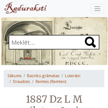
Sākums
Baznīcu grāmatas
Luterāņi
Draudzes
Remtes (Remten)
1887 Dz L M