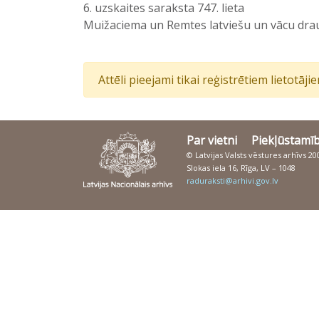
6. uzskaites saraksta 747. lieta
Muižaciema un Remtes latviešu un vācu draud
Attēli pieejami tikai reģistrētiem lietotāj
Par vietni
Piekļūstamī
© Latvijas Valsts vēstures arhīvs 2
Slokas iela 16, Rīga, LV – 1048
raduraksti@arhivi.gov.lv