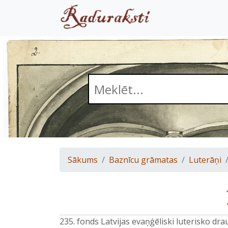
Sākums
Baznīcu grāmatas
Luterāņi
235. fonds Latvijas evaņģēliski luterisko d