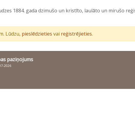
zes 1884. gada dzimušo un kristīto, laulāto un mirušo reģi
iem. Lūdzu,
pieslēdzieties
vai
reģistrējieties
.
bas paziņojums
007-2026