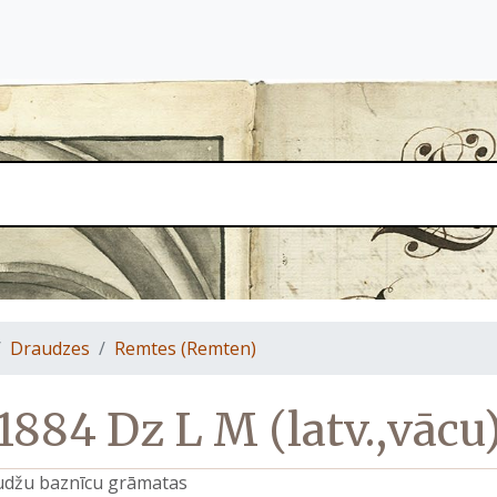
Draudzes
Remtes (Remten)
1884 Dz L M (latv.,vācu
raudžu baznīcu grāmatas