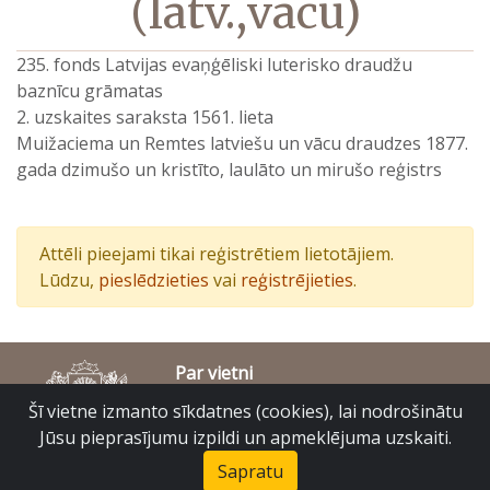
(latv.,vācu)
235. fonds Latvijas evaņģēliski luterisko draudžu
baznīcu grāmatas
2. uzskaites saraksta 1561. lieta
Muižaciema un Remtes latviešu un vācu draudzes 1877.
gada dzimušo un kristīto, laulāto un mirušo reģistrs
Attēli pieejami tikai reģistrētiem lietotājiem.
Lūdzu,
pieslēdzieties
vai
reģistrējieties
.
Par vietni
Piekļūstamības paziņojums
Šī vietne izmanto sīkdatnes (cookies), lai nodrošinātu
© Latvijas Valsts vēstures arhīvs 2007-2026
Jūsu pieprasījumu izpildi un apmeklējuma uzskaiti.
Slokas iela 16, Rīga, LV – 1048
raduraksti@arhivi.gov.lv
Sapratu