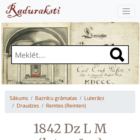
Sākums
Baznīcu grāmatas
Luterāņi
Draudzes
Remtes (Remten)
1842 Dz L M