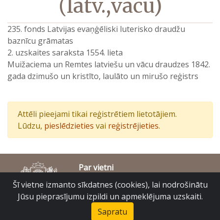
(latv.,vācu)
235. fonds Latvijas evaņģēliski luterisko draudžu
baznīcu grāmatas
2. uzskaites saraksta 1554. lieta
Muižaciema un Remtes latviešu un vācu draudzes 1842.
gada dzimušo un kristīto, laulāto un mirušo reģistrs
Attēli pieejami tikai reģistrētiem lietotājiem.
Lūdzu,
pieslēdzieties
vai
reģistrējieties
.
Par vietni
Piekļūstamības paziņojums
Šī vietne izmanto sīkdatnes (cookies), lai nodrošinātu
© Latvijas Valsts vēstures arhīvs 2007-2026
Jūsu pieprasījumu izpildi un apmeklējuma uzskaiti.
Slokas iela 16, Rīga, LV – 1048
raduraksti@arhivi.gov.lv
Sapratu