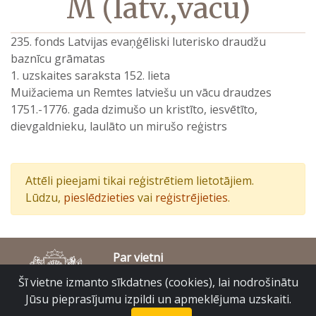
M (latv.,vācu)
235. fonds Latvijas evaņģēliski luterisko draudžu
baznīcu grāmatas
1. uzskaites saraksta 152. lieta
Muižaciema un Remtes latviešu un vācu draudzes
1751.-1776. gada dzimušo un kristīto, iesvētīto,
dievgaldnieku, laulāto un mirušo reģistrs
Attēli pieejami tikai reģistrētiem lietotājiem.
Lūdzu,
pieslēdzieties
vai
reģistrējieties
.
Par vietni
Piekļūstamības paziņojums
Šī vietne izmanto sīkdatnes (cookies), lai nodrošinātu
© Latvijas Valsts vēstures arhīvs 2007-2026
Jūsu pieprasījumu izpildi un apmeklējuma uzskaiti.
Slokas iela 16, Rīga, LV – 1048
raduraksti@arhivi.gov.lv