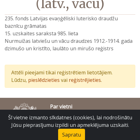
(latv., vācu)
235. fonds Latvijas evaņģēliski luterisko draudžu
baznīcu grāmatas
15. uzskaites saraksta 985. lieta
Nurmuižas latviešu un vācu draudzes 1912.-1914. gada
dzimušo un kristīto, laulāto un mirušo reģistrs
Attēli pieejami tikai reģistrētiem lietotājiem.
Lūdzu,
pieslēdzieties
vai
reģistrējieties
.
Par vietni
Piekļūstamības paziņojums
Šī vietne izmanto sīkdatnes (cookies), lai nodrošinātu
© Latvijas Valsts vēstures arhīvs 2007-2026
Jūsu pieprasījumu izpildi un apmeklējuma uzskaiti.
Slokas iela 16, Rīga, LV – 1048
raduraksti@arhivi.gov.lv
Sapratu