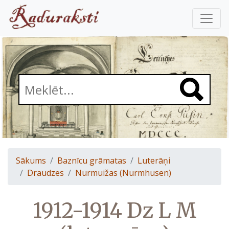
Sākums
Baznīcu grāmatas
Luterāņi
Draudzes
Nurmuižas (Nurmhusen)
1912-1914 Dz L M