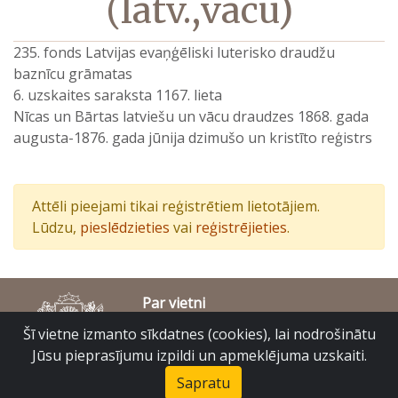
(latv.,vācu)
235. fonds Latvijas evaņģēliski luterisko draudžu
baznīcu grāmatas
6. uzskaites saraksta 1167. lieta
Nīcas un Bārtas latviešu un vācu draudzes 1868. gada
augusta-1876. gada jūnija dzimušo un kristīto reģistrs
Attēli pieejami tikai reģistrētiem lietotājiem.
Lūdzu,
pieslēdzieties
vai
reģistrējieties
.
Par vietni
Piekļūstamības paziņojums
Šī vietne izmanto sīkdatnes (cookies), lai nodrošinātu
© Latvijas Valsts vēstures arhīvs 2007-2026
Jūsu pieprasījumu izpildi un apmeklējuma uzskaiti.
Slokas iela 16, Rīga, LV – 1048
raduraksti@arhivi.gov.lv
Sapratu