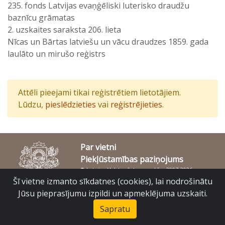
235. fonds Latvijas evaņģēliski luterisko draudžu
baznīcu grāmatas
2. uzskaites saraksta 206. lieta
Nīcas un Bārtas latviešu un vācu draudzes 1859. gada
laulāto un mirušo reģistrs
Attēli pieejami tikai reģistrētiem lietotājiem.
Lūdzu,
pieslēdzieties
vai
reģistrējieties
.
Par vietni
Piekļūstamības paziņojums
© Latvijas Valsts vēstures arhīvs 2007-2026
Slokas iela 16, Rīga, LV – 1048
Šī vietne izmanto sīkdatnes (cookies), lai nodrošinātu
raduraksti@arhivi.gov.lv
Jūsu pieprasījumu izpildi un apmeklējuma uzskaiti.
Sapratu