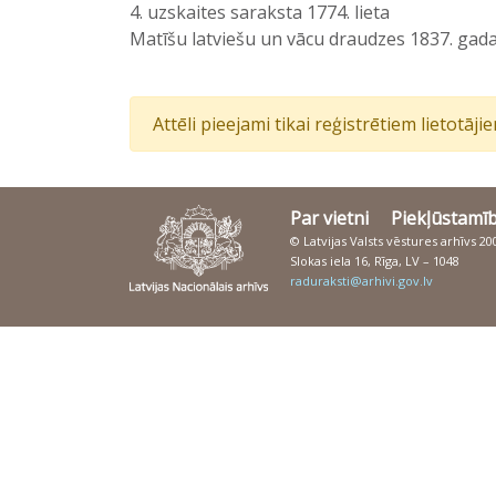
4. uzskaites saraksta 1774. lieta
Matīšu latviešu un vācu draudzes 1837. gada
Attēli pieejami tikai reģistrētiem lietotāj
Par vietni
Piekļūstamī
© Latvijas Valsts vēstures arhīvs 2
Slokas iela 16, Rīga, LV – 1048
raduraksti@arhivi.gov.lv