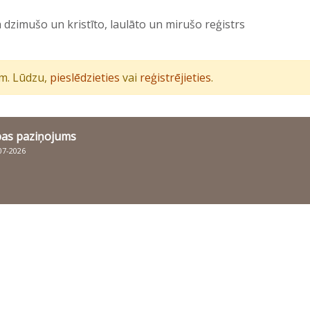
 dzimušo un kristīto, laulāto un mirušo reģistrs
iem. Lūdzu,
pieslēdzieties
vai
reģistrējieties
.
bas paziņojums
007-2026