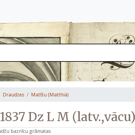
Draudzes
Matīšu (Matthiä)
1837 Dz L M (latv.,vācu
raudžu baznīcu grāmatas