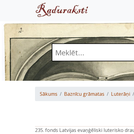
Sākums
Baznīcu grāmatas
Luterāņi
235. fonds Latvijas evaņģēliski luterisko d