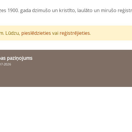
es 1900. gada dzimušo un kristīto, laulāto un mirušo reģist
iem. Lūdzu,
pieslēdzieties
vai
reģistrējieties
.
bas paziņojums
007-2026