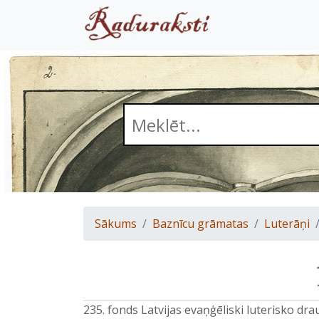
Sākums
Baznīcu grāmatas
Luterāņi
235. fonds Latvijas evaņģēliski luterisko d