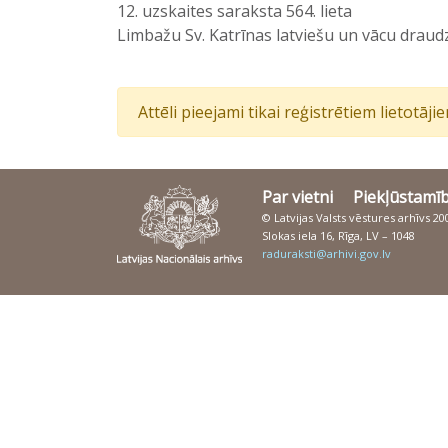
12. uzskaites saraksta 564. lieta
Limbažu Sv. Katrīnas latviešu un vācu draudz
Attēli pieejami tikai reģistrētiem lietotāj
Par vietni
Piekļūstamī
© Latvijas Valsts vēstures arhīvs 2
Slokas iela 16, Rīga, LV – 1048
raduraksti@arhivi.gov.lv