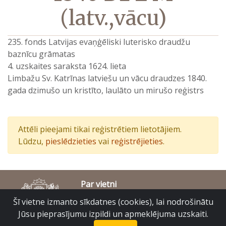
(latv.,vācu)
235. fonds Latvijas evaņģēliski luterisko draudžu
baznīcu grāmatas
4. uzskaites saraksta 1624. lieta
Limbažu Sv. Katrīnas latviešu un vācu draudzes 1840.
gada dzimušo un kristīto, laulāto un mirušo reģistrs
Attēli pieejami tikai reģistrētiem lietotājiem.
Lūdzu,
pieslēdzieties
vai
reģistrējieties
.
Par vietni
Piekļūstamības paziņojums
Šī vietne izmanto sīkdatnes (cookies), lai nodrošinātu
© Latvijas Valsts vēstures arhīvs 2007-2026
Jūsu pieprasījumu izpildi un apmeklējuma uzskaiti.
Slokas iela 16, Rīga, LV – 1048
raduraksti@arhivi.gov.lv