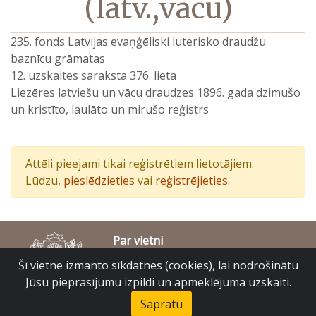
(latv.,vācu)
235. fonds Latvijas evaņģēliski luterisko draudžu
baznīcu grāmatas
12. uzskaites saraksta 376. lieta
Liezēres latviešu un vācu draudzes 1896. gada dzimušo
un kristīto, laulāto un mirušo reģistrs
Attēli pieejami tikai reģistrētiem lietotājiem.
Lūdzu,
pieslēdzieties
vai
reģistrējieties
.
Par vietni
Piekļūstamības paziņojums
Šī vietne izmanto sīkdatnes (cookies), lai nodrošinātu
© Latvijas Valsts vēstures arhīvs 2007-2026
Jūsu pieprasījumu izpildi un apmeklējuma uzskaiti.
Slokas iela 16, Rīga, LV – 1048
raduraksti@arhivi.gov.lv
Sapratu