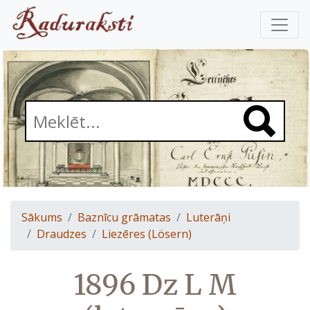
Sākums
Baznīcu grāmatas
Luterāņi
Draudzes
Liezēres (Lösern)
1896 Dz L M