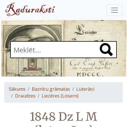
Sākums
Baznīcu grāmatas
Luterāņi
Draudzes
Liezēres (Lösern)
1848 Dz L M