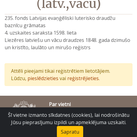
(latv.,vācu)
235. fonds Latvijas evaņģēliski luterisko draudžu
baznīcu grāmatas
4. uzskaites saraksta 1598. lieta
Liezēres latviešu un vācu draudzes 1848. gada dzimušo
un kristīto, laulāto un mirušo reģistrs
Attēli pieejami tikai reģistrētiem lietotājiem.
Lūdzu,
pieslēdzieties
vai
reģistrējieties
.
Par vietni
Piekļūstamības paziņojums
Šī vietne izmanto sīkdatnes (cookies), lai nodrošinātu
© Latvijas Valsts vēstures arhīvs 2007-2026
Jūsu pieprasījumu izpildi un apmeklējuma uzskaiti.
Slokas iela 16, Rīga, LV – 1048
raduraksti@arhivi.gov.lv
Sapratu