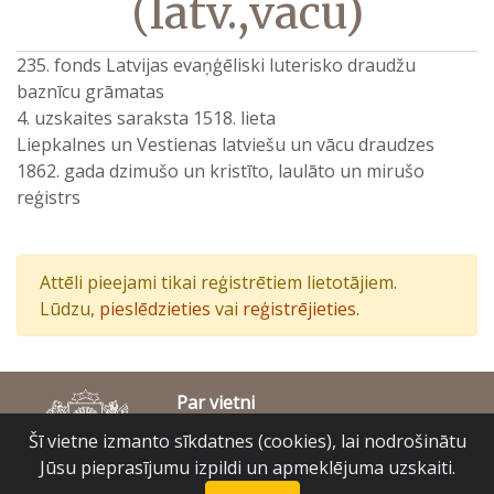
(latv.,vācu)
235. fonds Latvijas evaņģēliski luterisko draudžu
baznīcu grāmatas
4. uzskaites saraksta 1518. lieta
Liepkalnes un Vestienas latviešu un vācu draudzes
1862. gada dzimušo un kristīto, laulāto un mirušo
reģistrs
Attēli pieejami tikai reģistrētiem lietotājiem.
Lūdzu,
pieslēdzieties
vai
reģistrējieties
.
Par vietni
Piekļūstamības paziņojums
Šī vietne izmanto sīkdatnes (cookies), lai nodrošinātu
© Latvijas Valsts vēstures arhīvs 2007-2026
Jūsu pieprasījumu izpildi un apmeklējuma uzskaiti.
Slokas iela 16, Rīga, LV – 1048
raduraksti@arhivi.gov.lv